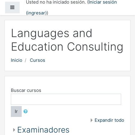
Usted no ha iniciado sesión. (
Iniciar sesión
Saltar al contenido principal
Pánel lateral
(ingresar)
)
Languages and
Education Consulting
Inicio
Cursos
Buscar cursos
Ir
Expandir todo
Examinadores