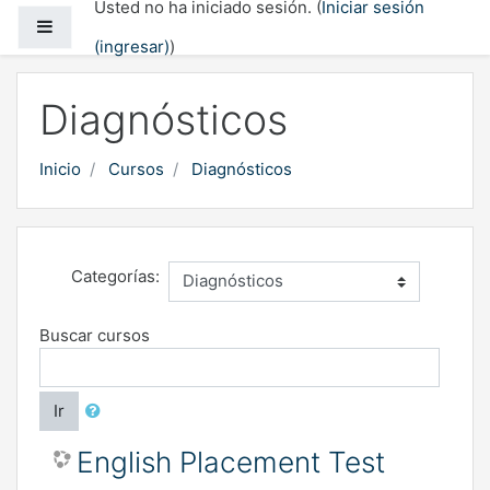
Usted no ha iniciado sesión. (
Iniciar sesión
Saltar al contenido principal
Pánel lateral
(ingresar)
)
Diagnósticos
Inicio
Cursos
Diagnósticos
Categorías:
Buscar cursos
Ir
English Placement Test