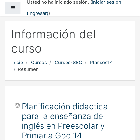
Usted no ha iniciado sesión. (
Iniciar sesión
Saltar al contenido principal
Pánel lateral
(ingresar)
)
Información del
curso
Inicio
Cursos
Cursos-SEC
Plansec14
Resumen
Planificación didáctica
para la enseñanza del
inglés en Preescolar y
Primaria Gpo 14