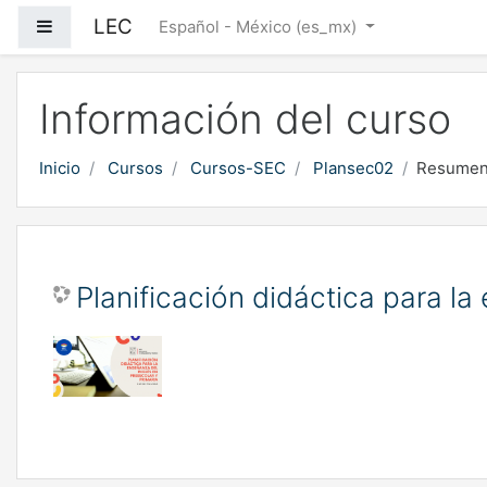
Saltar al contenido principal
LEC
Pánel lateral
Español - México ‎(es_mx)‎
Información del curso
Inicio
Cursos
Cursos-SEC
Plansec02
Resume
Planificación didáctica para la