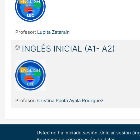
Profesor:
Lupita Zatarain
INGLÉS INICIAL (A1- A2)
Profesor:
Cristina Paola Ayala Rodrguez
Usted no ha iniciado sesión. (
Iniciar sesión (in
Resumen de conservación de datos